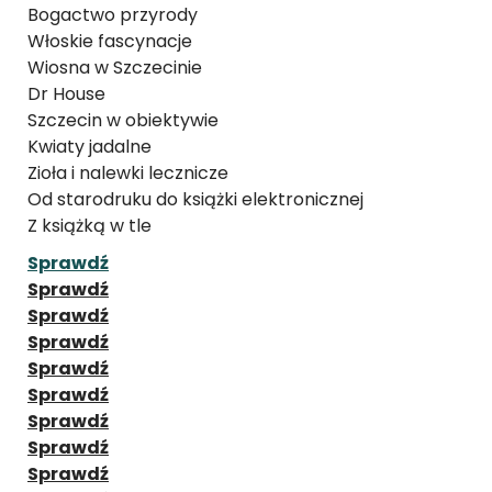
Bogactwo przyrody
Włoskie fascynacje
Wiosna w Szczecinie
Dr House
Szczecin w obiektywie
Kwiaty jadalne
Zioła i nalewki lecznicze
Od starodruku do książki elektronicznej
Z książką w tle
Sprawdź
Sprawdź
Sprawdź
Sprawdź
Sprawdź
Sprawdź
Sprawdź
Sprawdź
Sprawdź