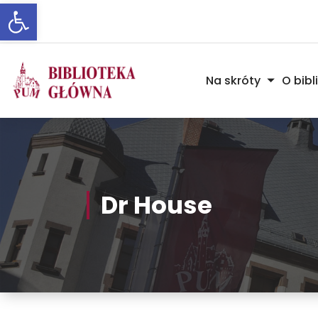
Otwórz pasek narzędzi
Skip
to
Content
Na skróty
O bibl
Dr House