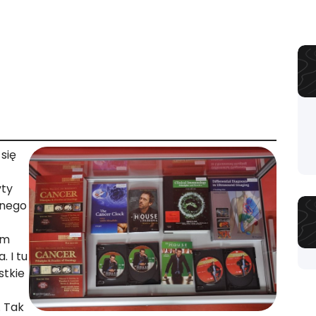
się
yty
wnego
ym
 I tu
stkie
. Tak