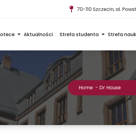
70-110 Szczecin, al. Pow
iotece
Aktualności
Strefa studenta
Strefa nau
Home
-
Dr House