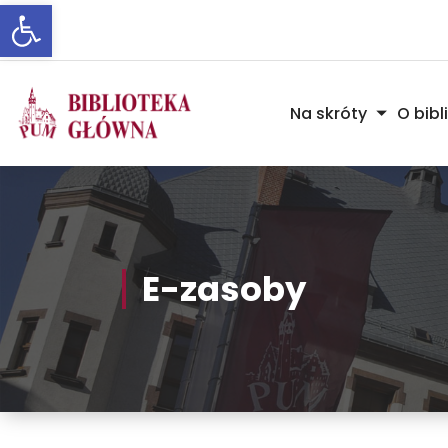
Otwórz pasek narzędzi
Skip
to
Content
Na skróty
O bibl
E-zasoby