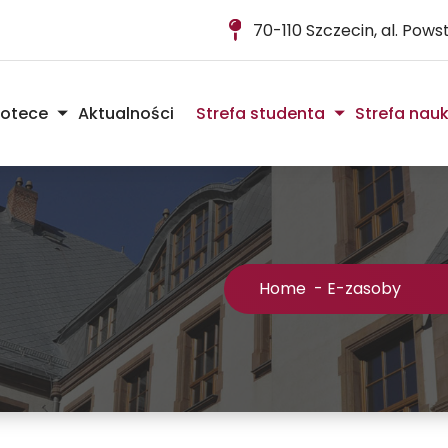
70-110 Szczecin, al. Pow
iotece
Aktualności
Strefa studenta
Strefa nau
Home
-
E-zasoby