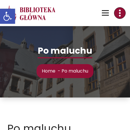
Skip
Otwórz pasek narzędzi
to
Content
Po maluchu
Home
-
Po maluchu
Po maluchu