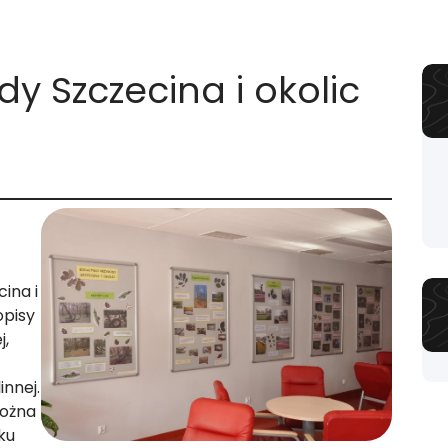
y Szczecina i okolic
ina i
opisy
j,
innej.
można
ku