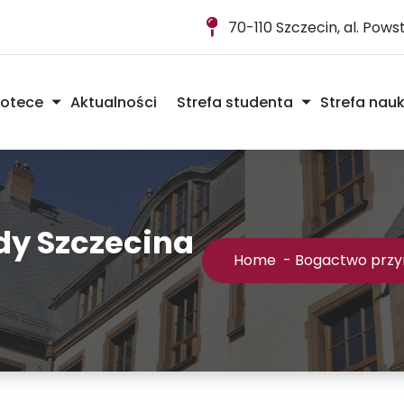
70-110 Szczecin, al. Pow
iotece
Aktualności
Strefa studenta
Strefa nau
dy Szczecina
Home
-
Bogactwo przyr