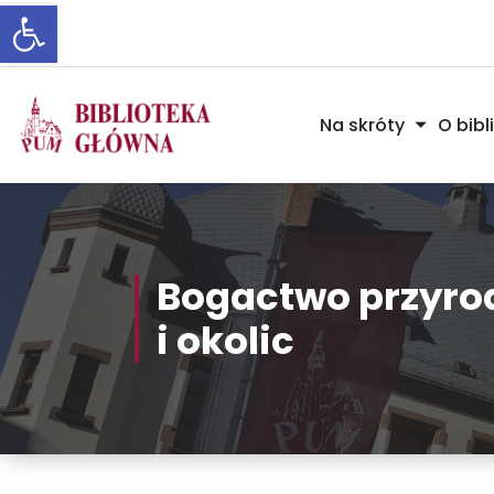
Otwórz pasek narzędzi
Skip
to
Content
Na skróty
O bibl
Bogactwo przyro
i okolic