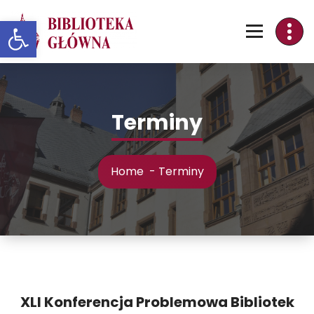
Skip
Otwórz pasek narzędzi
to
Content
Terminy
Home
-
Terminy
XLI Konferencja Problemowa Bibliotek