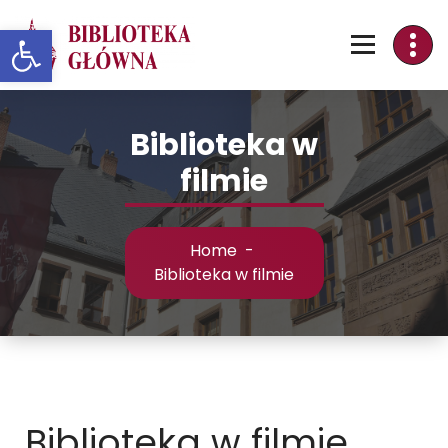
Skip
Otwórz pasek narzędzi
to
Content
Biblioteka w
filmie
Home
-
Biblioteka w filmie
Biblioteka w filmie