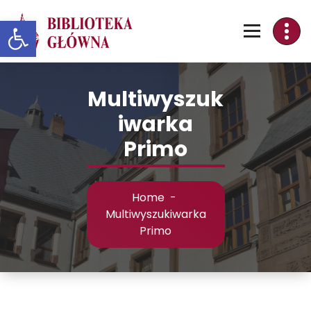
Skip
Otwórz pasek narzędzi
to
Content
Multiwyszuk
iwarka
Primo
Home
-
Multiwyszukiwarka
Primo