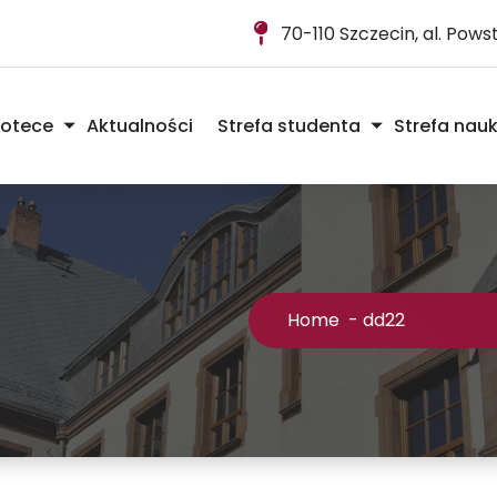
70-110 Szczecin, al. Pow
iotece
Aktualności
Strefa studenta
Strefa nau
Home
-
dd22