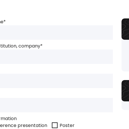
me*
nstitution, company*
ormation
ference presentation
Poster