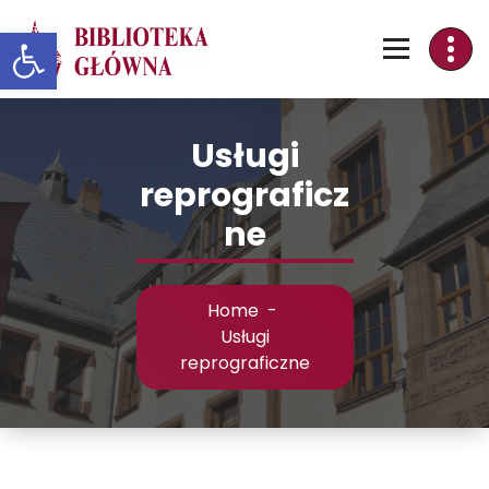
Skip
Otwórz pasek narzędzi
to
Content
Usługi
reprograficz
ne
Home
-
Usługi
reprograficzne