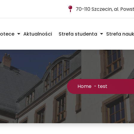
70-110 Szczecin, al. Pow
iotece
Aktualności
Strefa studenta
Strefa nau
Home
-
test