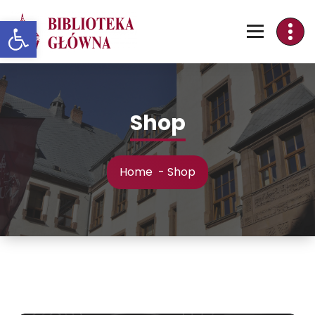
Skip
Otwórz pasek narzędzi
to
Content
Shop
Home
-
Shop