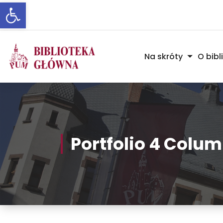
Otwórz pasek narzędzi
Skip
to
Content
Na skróty
O bibl
Portfolio 4 Colu