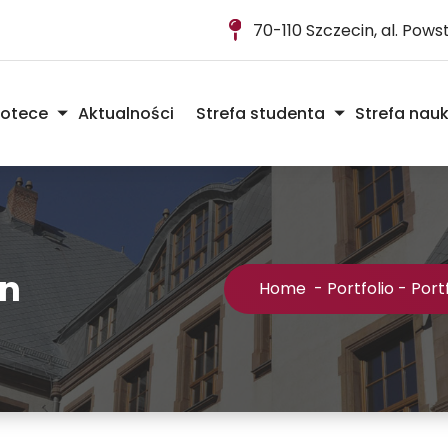
70-110 Szczecin, al. Pow
iotece
Aktualności
Strefa studenta
Strefa nau
mn
Home
-
Portfolio
-
Port