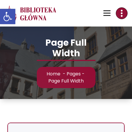
Skip
Otwórz pasek narzędzi
to
Content
Page Full
Width
Home
-
Pages
-
Page Full Width