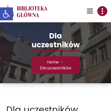
Skip
Otwórz pasek narzędzi
to
Content
Dla
uczestników
Home
-
Dla uczestników
Dla uczestników