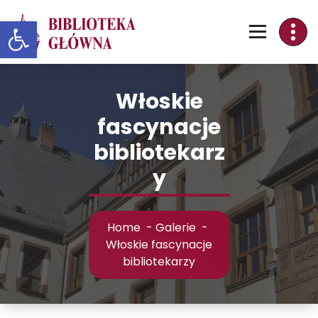
Skip
Otwórz pasek narzędzi
to
Content
Włoskie
fascynacje
bibliotekarz
y
Home
-
Galerie
-
Włoskie fascynacje
bibliotekarzy