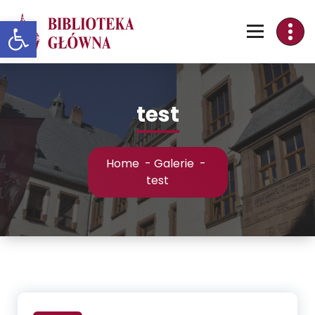
Skip
Otwórz pasek narzędzi
to
Content
test
Home
-
Galerie
-
test