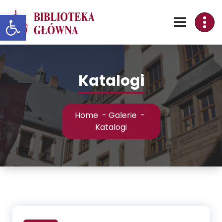
Skip
Otwórz pasek narzędzi
to
Content
Katalogi
Home
-
Galerie
-
Katalogi