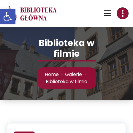
Skip
Otwórz pasek narzędzi
to
Content
Biblioteka w
filmie
Home
-
Galerie
-
Biblioteka w filmie