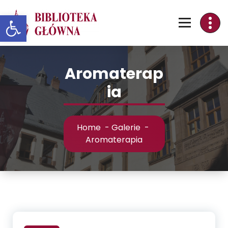
Skip
Otwórz pasek narzędzi
to
Content
Aromaterap
ia
Home
-
Galerie
-
Aromaterapia