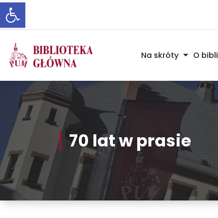
Otwórz pasek narzędzi
Skip
to
Content
Na skróty
O bibl
70 lat w prasie