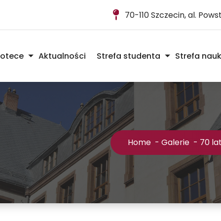
70-110 Szczecin, al. Pow
iotece
Aktualności
Strefa studenta
Strefa nau
Home
-
Galerie
-
70 la