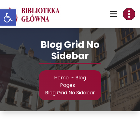
Skip
Otwórz pasek narzędzi
to
Content
Blog Grid No
Sidebar
Home
-
Blog
Pages
-
Blog Grid No Sidebar