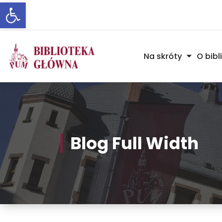
Otwórz pasek narzędzi
Skip
to
Content
Na skróty
O bibl
Blog Full Width