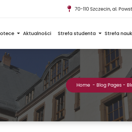
70-110 Szczecin, al. Pow
iotece
Aktualności
Strefa studenta
Strefa nau
Home
-
Blog Pages
-
Bl